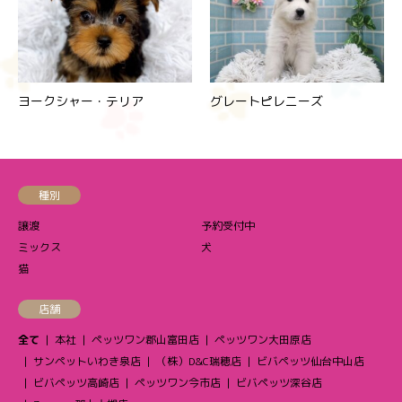
ヨークシャー・テリア
グレートピレニーズ
種別
譲渡
予約受付中
ミックス
犬
猫
店舗
全て
本社
ペッツワン郡山富田店
ペッツワン大田原店
サンペットいわき泉店
（株）D&C瑞穂店
ビバペッツ仙台中山店
ビバペッツ高崎店
ペッツワン今市店
ビバペッツ深谷店