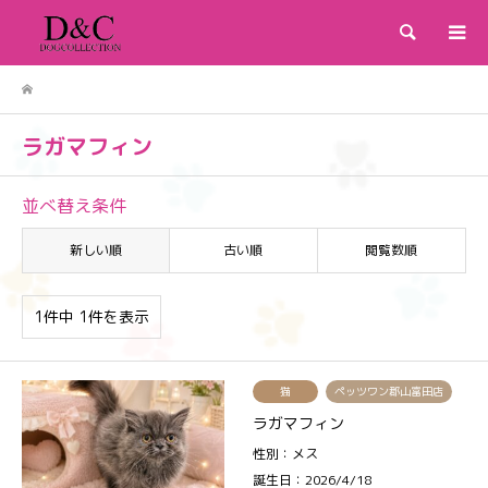
検索
ラガマフィン
並べ替え条件
新しい順
古い順
閲覧数順
1件中 1件を表示
猫
ペッツワン郡山富田店
ラガマフィン
性別：メス
誕生日：2026/4/18