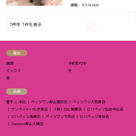
価格：￥374,000
1件中 1件を表示
種別
譲渡
予約受付中
ミックス
犬
猫
店舗
全て
本社
ペッツワン郡山富田店
ペッツワン大田原店
サンペットいわき泉店
（株）D&C瑞穂店
ビバペッツ仙台中山店
ビバペッツ高崎店
ペッツワン今市店
ビバペッツ深谷店
Zoomore郡山大槻店