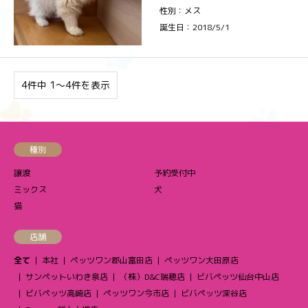
性別：メス
誕生日：2018/5/1
4件中 1〜4件を表示
種別
譲渡
予約受付中
ミックス
犬
猫
店舗
全て
本社
ペッツワン郡山富田店
ペッツワン大田原店
サンペットいわき泉店
（株）D&C瑞穂店
ビバペッツ仙台中山店
ビバペッツ高崎店
ペッツワン今市店
ビバペッツ深谷店