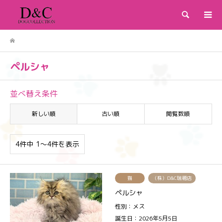
検索
ペルシャ
並べ替え条件
新しい順
古い順
閲覧数順
4件中 1〜4件を表示
猫
（株）D&C瑞穂店
ペルシャ
性別：メス
誕生日：2026年5月5日